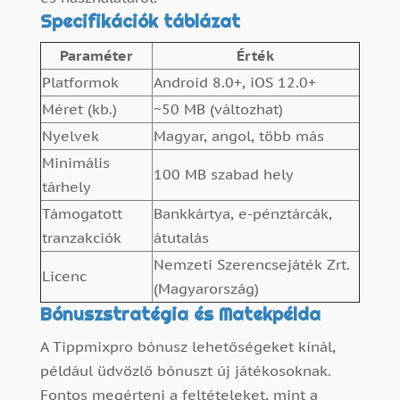
Specifikációk táblázat
Paraméter
Érték
Platformok
Android 8.0+, iOS 12.0+
Méret (kb.)
~50 MB (változhat)
Nyelvek
Magyar, angol, több más
Minimális
100 MB szabad hely
tárhely
Támogatott
Bankkártya, e-pénztárcák,
tranzakciók
átutalás
Nemzeti Szerencsejáték Zrt.
Licenc
(Magyarország)
Bónuszstratégia és Matekpélda
A Tippmixpro bónusz lehetőségeket kínál,
például üdvözlő bónuszt új játékosoknak.
Fontos megérteni a feltételeket, mint a