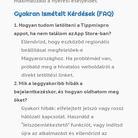
maximalizáld a nyerési esélyeidet.
Gyakran Ismételt Kérdések (FAQ)
1. Hogyan tudom letölteni a Tippmixpro
appot, ha nem találom az App Store-ban?
Ellenőrizd, hogy eszközöd regionális
beállításai megfelelőek-e
Magyarországhoz. Ha problémád van,
próbáld meg a hivatalos weboldalról a
direkt letöltési linket.
2. Mik a leggyakoribb hibák a
bejelentkezéskor, és hogyan oldhatom meg
őket?
Gyakori hibák: elfelejtett jelszó vagy rossz
hálózati kapcsolat. Használd a
“Jelszóemlékeztető” funkciót, vagy indítsd
újra az alkalmazást és ellenőrizd az