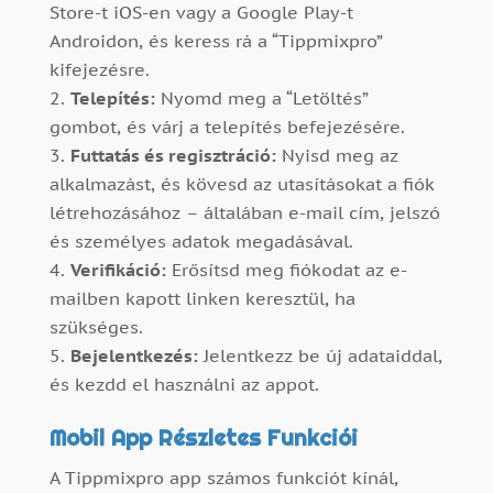
Store-t iOS-en vagy a Google Play-t
Androidon, és keress rá a “Tippmixpro”
kifejezésre.
Telepítés:
Nyomd meg a “Letöltés”
gombot, és várj a telepítés befejezésére.
Futtatás és regisztráció:
Nyisd meg az
alkalmazást, és kövesd az utasításokat a fiók
létrehozásához – általában e-mail cím, jelszó
és személyes adatok megadásával.
Verifikáció:
Erősítsd meg fiókodat az e-
mailben kapott linken keresztül, ha
szükséges.
Bejelentkezés:
Jelentkezz be új adataiddal,
és kezdd el használni az appot.
Mobil App Részletes Funkciói
A Tippmixpro app számos funkciót kínál,