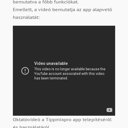
bemutatva a főbb funkciókat.
Emellett, a videó bemutatja az app alapvető
használatát:
Oktatóvideó a Tippmixpro app telepítéséről
és használatáról.