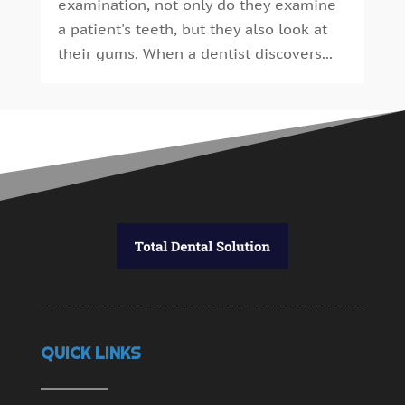
examination, not only do they examine
a patient's teeth, but they also look at
their gums. When a dentist discovers...
QUICK LINKS