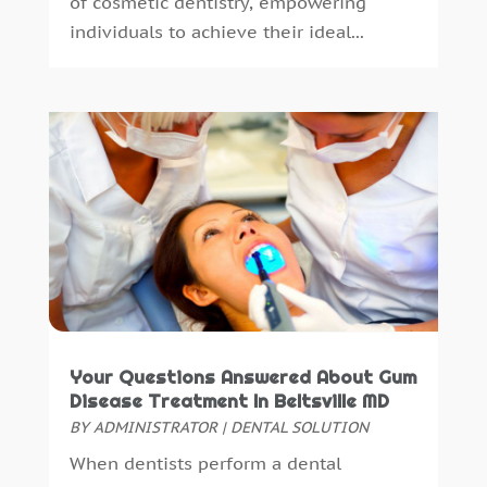
of cosmetic dentistry, empowering
October 2014
(21)
individuals to achieve their ideal...
September 2014
(30)
August 2014
(15)
July 2014
(46)
June 2014
(24)
Your Questions Answered About Gum
Disease Treatment In Beltsville MD
BY
ADMINISTRATOR
|
DENTAL SOLUTION
When dentists perform a dental