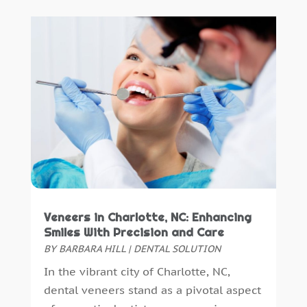
February 2016
(1)
January 2016
(5)
December 2015
(12)
November 2015
(6)
October 2015
(19)
September 2015
(13)
August 2015
(22)
July 2015
(5)
June 2015
(8)
May 2015
(1)
April 2015
(4)
Veneers in Charlotte, NC: Enhancing
March 2015
(3)
Smiles With Precision and Care
February 2015
(8)
BY
BARBARA HILL
|
DENTAL SOLUTION
January 2015
(4)
In the vibrant city of Charlotte, NC,
December 2014
(6)
dental veneers stand as a pivotal aspect
November 2014
(9)